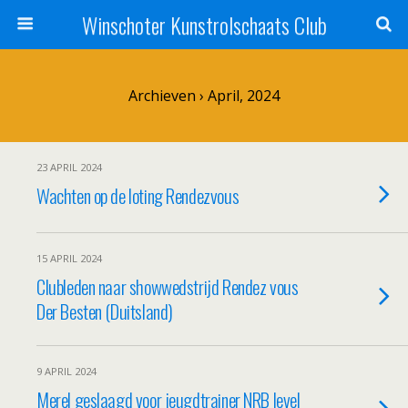
Winschoter Kunstrolschaats Club
Archieven › April, 2024
23 APRIL 2024
Wachten op de loting Rendezvous
15 APRIL 2024
Clubleden naar showwedstrijd Rendez vous
Der Besten (Duitsland)
9 APRIL 2024
Merel geslaagd voor jeugdtrainer NRB level