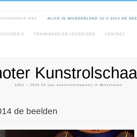
ESCHIEDENIS WKC
ALICE IN WONDERLAND 10-2-2014 DE BE
TO/VIDEO’S
TRAININGEN EN LESGELDEN
CONTACT
oter Kunstrolschaa
1961 – 2026 65 jaar kunstrolschaatsen in Winschoten
014 de beelden