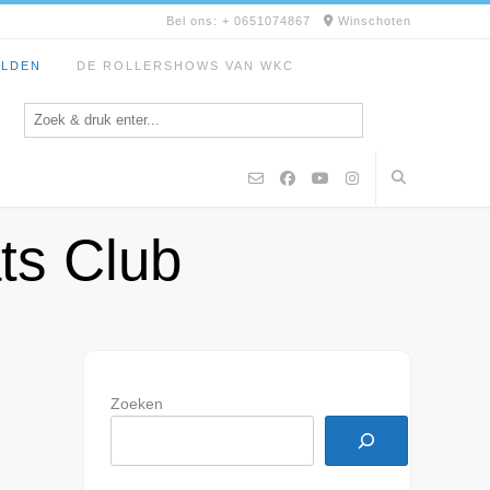
Bel ons: + 0651074867
Winschoten
ELDEN
DE ROLLERSHOWS VAN WKC
ts Club
Zoeken