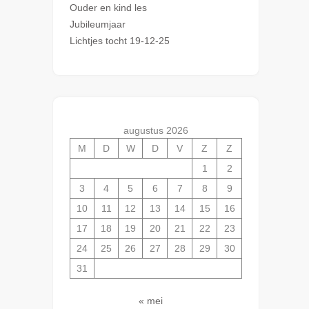
Ouder en kind les
Jubileumjaar
Lichtjes tocht 19-12-25
augustus 2026
M
D
W
D
V
Z
Z
1
2
3
4
5
6
7
8
9
10
11
12
13
14
15
16
17
18
19
20
21
22
23
24
25
26
27
28
29
30
31
« mei