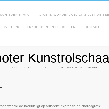
ESCHIEDENIS WKC
ALICE IN WONDERLAND 10-2-2014 DE BE
TO/VIDEO’S
TRAININGEN EN LESGELDEN
CONTACT
oter Kunstrolschaa
1961 – 2026 65 jaar kunstrolschaatsen in Winschoten
n
sen waarbij de nadruk ligt op artistieke expressie en choreografie.