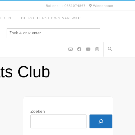
Bel ons: + 0651074867
Winschoten
ELDEN
DE ROLLERSHOWS VAN WKC
ts Club
Zoeken