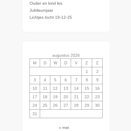
Ouder en kind les
Jubileumjaar
Lichtjes tocht 19-12-25
augustus 2026
M
D
W
D
V
Z
Z
1
2
3
4
5
6
7
8
9
10
11
12
13
14
15
16
17
18
19
20
21
22
23
24
25
26
27
28
29
30
31
« mei