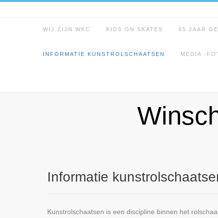
Spring
naar
inhoud
WIJ ZIJN WKC
KIDS ON SKATES
65 JAAR G
INFORMATIE KUNSTROLSCHAATSEN
MEDIA -FO
Winsch
Informatie kunstrolschaatse
Kunstrolschaatsen is een discipline binnen het rolschaat