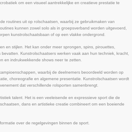
obatiek om een visueel aantrekkelijke en creatieve prestatie te
de routines uit op rolschaatsen, waarbij ze gebruikmaken van
utines kunnen zowel solo als in groepsverband worden uitgevoerd,
rpen kunstrolschaatsbaan of op een vlakke ondergrond.
n en stijlen. Het kan onder meer sprongen, spins, pirouettes,
bevatten. Kunstrolschaatsers werken vaak aan hun techniek, kracht,
teren en indrukwekkende shows neer te zetten.
en kampioenschappen, waarbij de deelnemers beoordeeld worden op
retatie, choreografie en algemene presentatie. Kunstrolschaatsen wordt
venement dat verschillende rolsporten samenbrengt.
rtistiek talent. Het is een veeleisende en expressieve sport die de
schaatsen, dans en artistieke creatie combineert om een boeiende
formatie over de regelgevingen binnen de sport.