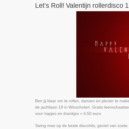
Let’s Roll! Valentijn rollerdisco
Ben jij klaar om te rollen, dansen en plezier te ma
de jachtlaan 19 in Winschoten. Gratis leenschaatse
voor hapjes en drankjes = 4,50 euro
Swing mee op de beste discohits, geniet van zoete 