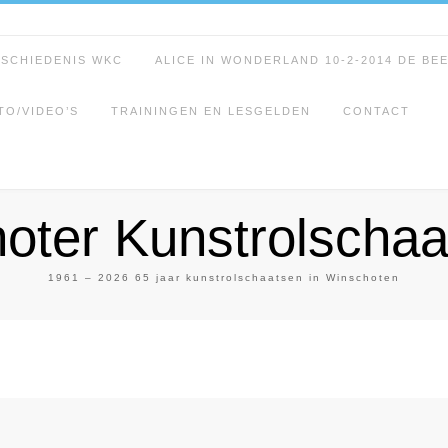
ESCHIEDENIS WKC
ALICE IN WONDERLAND 10-2-2014 DE BE
TO/VIDEO’S
TRAININGEN EN LESGELDEN
CONTACT
oter Kunstrolschaa
1961 – 2026 65 jaar kunstrolschaatsen in Winschoten