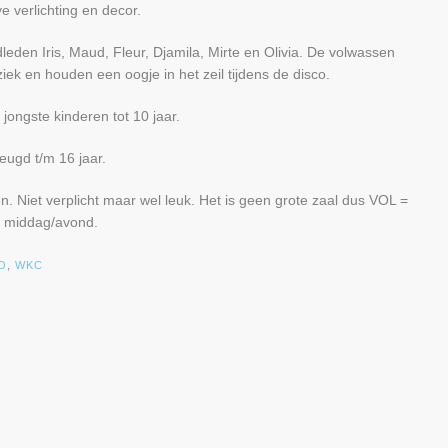
 verlichting en decor.
eden Iris, Maud, Fleur, Djamila, Mirte en Olivia. De volwassen
iek en houden een oogje in het zeil tijdens de disco.
jongste kinderen tot 10 jaar.
eugd t/m 16 jaar.
en. Niet verplicht maar wel leuk. Het is geen grote zaal dus VOL =
. middag/avond.
O
,
WKC