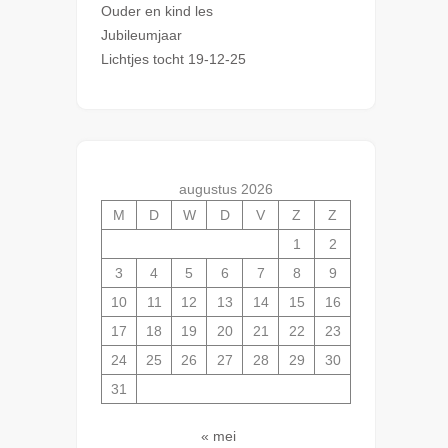
Ouder en kind les
Jubileumjaar
Lichtjes tocht 19-12-25
augustus 2026
M
D
W
D
V
Z
Z
1
2
3
4
5
6
7
8
9
10
11
12
13
14
15
16
17
18
19
20
21
22
23
24
25
26
27
28
29
30
31
« mei