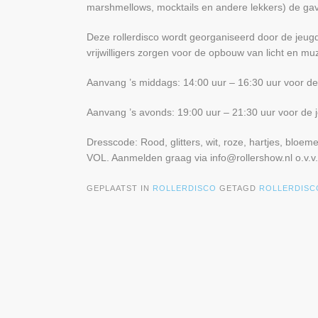
marshmellows, mocktails en andere lekkers) de gave
Deze rollerdisco wordt georganiseerd door de jeugdl
vrijwilligers zorgen voor de opbouw van licht en muz
Aanvang ’s middags: 14:00 uur – 16:30 uur voor de 
Aanvang ’s avonds: 19:00 uur – 21:30 uur voor de j
Dresscode: Rood, glitters, wit, roze, hartjes, bloem
VOL. Aanmelden graag via info@rollershow.nl o.v.v
GEPLAATST IN
ROLLERDISCO
GETAGD
ROLLERDISC