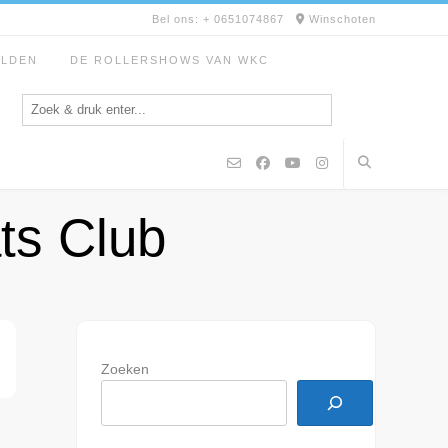
Bel ons: + 0651074867
Winschoten
ELDEN
DE ROLLERSHOWS VAN WKC
ts Club
Zoeken