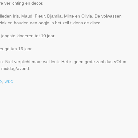
 verlichting en decor.
eden Iris, Maud, Fleur, Djamila, Mirte en Olivia. De volwassen
iek en houden een oogje in het zeil tijdens de disco.
jongste kinderen tot 10 jaar.
eugd t/m 16 jaar.
en. Niet verplicht maar wel leuk. Het is geen grote zaal dus VOL =
. middag/avond.
O
,
WKC