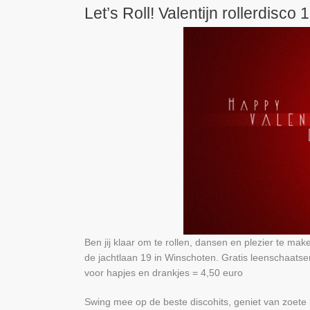
Let’s Roll! Valentijn rollerdisco
Ben jij klaar om te rollen, dansen en plezier te ma
de jachtlaan 19 in Winschoten. Gratis leenschaatse
voor hapjes en drankjes = 4,50 euro
Swing mee op de beste discohits, geniet van zoete 