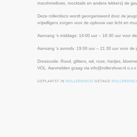
marshmellows, mocktails en andere lekkers) de gave
Deze rollerdisco wordt georganiseerd door de jeugdl
vrijwilligers zorgen voor de opbouw van licht en muz
Aanvang ’s middags: 14:00 uur – 16:30 uur voor de 
Aanvang ’s avonds: 19:00 uur – 21:30 uur voor de j
Dresscode: Rood, glitters, wit, roze, hartjes, bloem
VOL. Aanmelden graag via info@rollershow.nl o.v.v
GEPLAATST IN
ROLLERDISCO
GETAGD
ROLLERDISC