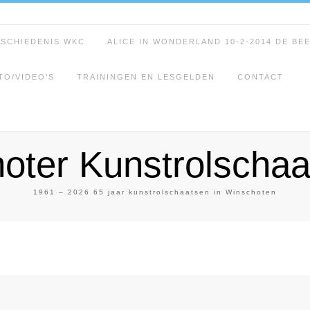
ESCHIEDENIS WKC
ALICE IN WONDERLAND 10-2-2014 DE BE
TO/VIDEO’S
TRAININGEN EN LESGELDEN
CONTACT
oter Kunstrolschaa
1961 – 2026 65 jaar kunstrolschaatsen in Winschoten