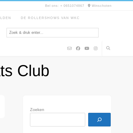
Bel ons: + 0651074867
Winschoten
ELDEN
DE ROLLERSHOWS VAN WKC
ts Club
Zoeken