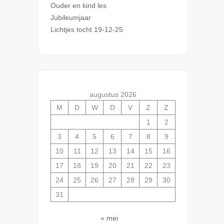
Ouder en kind les
Jubileumjaar
Lichtjes tocht 19-12-25
augustus 2026
M
D
W
D
V
Z
Z
1
2
3
4
5
6
7
8
9
10
11
12
13
14
15
16
17
18
19
20
21
22
23
24
25
26
27
28
29
30
31
« mei