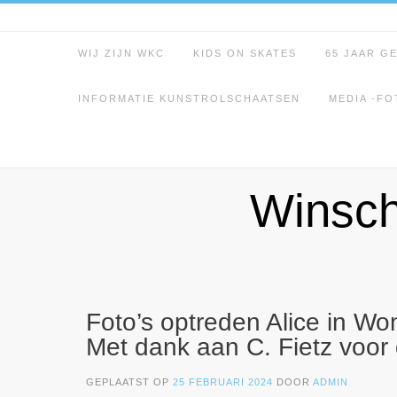
Spring
naar
inhoud
WIJ ZIJN WKC
KIDS ON SKATES
65 JAAR G
INFORMATIE KUNSTROLSCHAATSEN
MEDIA -FO
Winsch
Foto’s optreden Alice in Wo
Met dank aan C. Fietz voor 
GEPLAATST OP
25 FEBRUARI 2024
DOOR
ADMIN