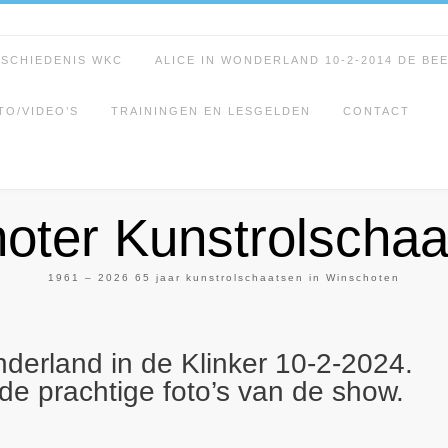
ESCHIEDENIS WKC
ALICE IN WONDERLAND 10-2-2014 DE BE
TO/VIDEO’S
TRAININGEN EN LESGELDEN
CONTACT
oter Kunstrolschaa
1961 – 2026 65 jaar kunstrolschaatsen in Winschoten
nderland in de Klinker 10-2-2024.
de prachtige foto’s van de show.