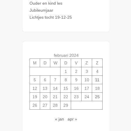
Ouder en kind les
Jubileumjaar
Lichtjes tocht 19-12-25
februari 2024
M
D
W
D
V
Z
Z
1
2
3
4
5
6
7
8
9
10
11
12
13
14
15
16
17
18
19
20
21
22
23
24
25
26
27
28
29
« jan
apr »