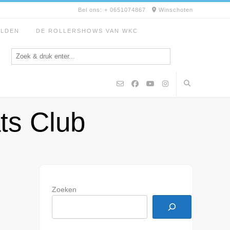
Bel ons: + 0651074867
Winschoten
ELDEN
DE ROLLERSHOWS VAN WKC
ts Club
Zoeken