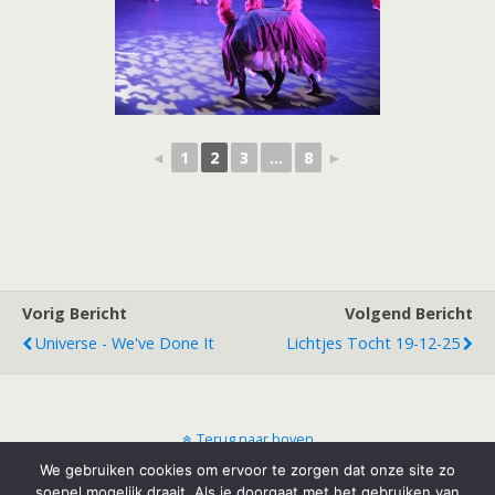
◄
1
2
3
...
8
►
Vorig Bericht
Volgend Bericht
Universe - We've Done It
Lichtjes Tocht 19-12-25
Terug naar boven
We gebruiken cookies om ervoor te zorgen dat onze site zo
soepel mogelijk draait. Als je doorgaat met het gebruiken van
Mobiel
Desktop